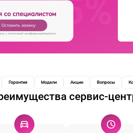
я со специалистом
Оставить заявку
есь c
политикой конфиденциальности
Гарантия
Модели
Акции
Вопросы
К
реимущества сервис-цент