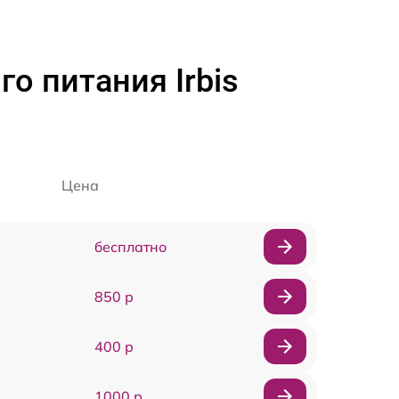
о питания Irbis
Цена
бесплатно
850 р
400 р
1000 р