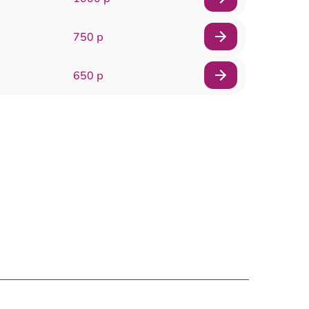
750 р
650 р