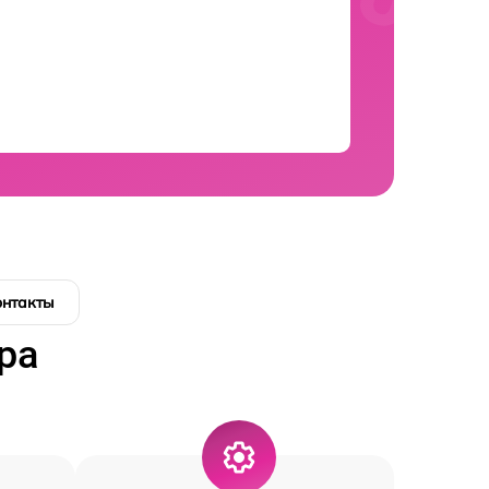
онтакты
ра