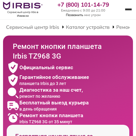
+7 (800) 101-14-79
Ежедневно с 9:00 до 21:00
Сервисный центр Irbis
в
Позвонить
мне утром
Ижевске
Сервисный центр Irbis
Каталог устройств
Ремонт
Ремонт кнопки планшета
Irbis TZ968 3G
Официальный сервис
Гарантийное обслуживание
планшета Irbis до 3 лет
Диагностика за наш счет,
ремонт по желанию
Бесплатный выезд курьера
в день обращения
Ремонт кнопки планшета
Irbis TZ968 3G от 35 минут