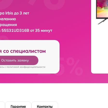
а Irbis до 3 лет
 желанию
бращения
is 55S31UD316B от 35 минут
я со специалистом
Оставить заявку
есь c
политикой конфиденциальности
Гарантия
Контакты