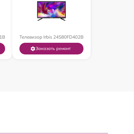
01B
Телевизор Irbis 24S80FD402B
Заказать ремонт